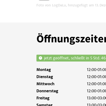
Foto von
LogDaLu,
hinzugefügt
am 13. De
Bild melden
Öffnungszeite
schließt in 5 Std. 46
Montag
12:00-01:0
Dienstag
12:00-01:0
Mittwoch
12:00-01:0
Donnerstag
12:00-01:0
Freitag
13:00-03:0
Samstag
13:00-03:0