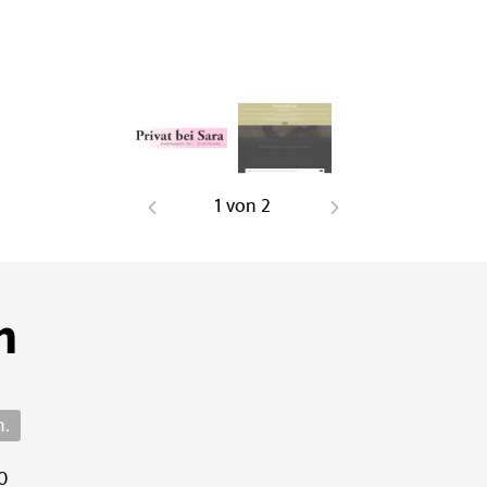
1
von
2
n
n.
0