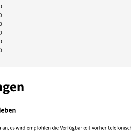
0
0
0
0
0
0
ngen
leben
an, es wird empfohlen die Verfügbarkeit vorher telefonisc