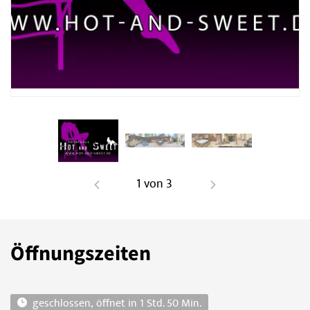
1
von
3
Öffnungszeiten
öffnet in 1 Std. 50 Min.