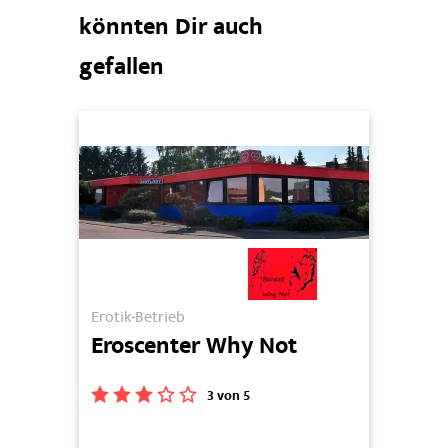
könnten Dir auch
gefallen
Erotik-Betrieb
Borde
rn
Eroscenter Why Not
Hau
3 von 5
g