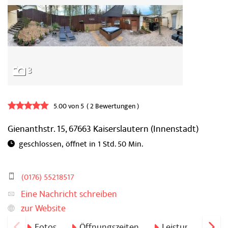
3
5 von 5 Sternen
5.00 von 5
2 Bewertungen
Gienanthstr. 15,
67663
Kaiserslautern
(Innenstadt)
öffnet in 1 Std. 50 Min.
(0176) 55218517
Eine Nachricht schreiben
zur Website
Fotos
Öffnungszeiten
Leistungen