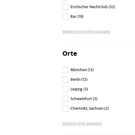
Erotischer Nachtclub
(
32
)
Bar
(
19
)
Weitere Branchen anzeigen
Orte
München
(
13
)
Berlin
(
12
)
Leipzig
(
3
)
Schweinfurt
(
3
)
Chemnitz, Sachsen
(
2
)
Weitere Orte anzeigen