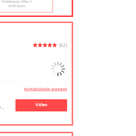
Schönhauser Allee 5
Trautenaustr. 23
10119
Berlin
10717
Berlin
62
Kontaktdetails anzeigen
Video
e